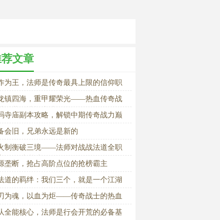
推荐文章
作为王，法师是传奇最具上限的信仰职
龙镇四海，重甲耀荣光——热血传奇战
神兵装备情怀史诗
玛寺庙副本攻略，解锁中期传奇战力巅
备会旧，兄弟永远是新的
火制衡破三境——法师对战战法道全职
高阶PK实战详解
源垄断，抢占高阶点位的抢榜霸主
法道的羁绊：我们三个，就是一个江湖
刃为魂，以血为炬——传奇战士的热血
程
队全能核心，法师是行会开荒的必备基