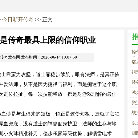
>
今日新开传奇
>> 正文
是传奇最具上限的信仰职业
操
om传奇发布网
发布时间：2026-06-14 10:07:50
业
屠
士
祖
战士靠蛮力攻坚，道士靠稳步续航，唯有法师，是真正依
峰
装
钟爱法师，从不是因为捷径与福利，而是痴迷于这个职
冰
次走位拉扯、每一次技能释放，都是对游戏理解的最佳
业
资
战
脆血薄是与生俱来的短板，也正是这份短板，造就了它独
以
厚血兜底，没有道士的神兽贴身护卫，法师的生存与输
征
团
期小火球精准补刀，稳步积累等级优势，解锁雷电术