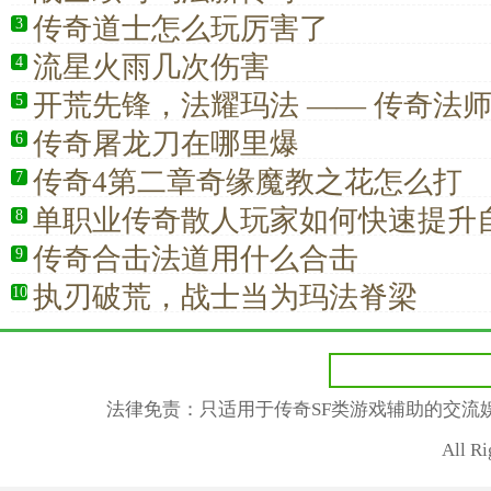
传奇道士怎么玩厉害了
3
流星火雨几次伤害
4
开荒先锋，法耀玛法 —— 传奇法
5
的效率之王
传奇屠龙刀在哪里爆
6
传奇4第二章奇缘魔教之花怎么打
7
单职业传奇散人玩家如何快速提升
8
术？
传奇合击法道用什么合击
9
执刃破荒，战士当为玛法脊梁
10
法律免责：只适用于传奇SF类游戏辅助的交流
All R