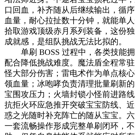
口回血，补齐随从后继续输出，循序
血量，耐心拉扯数十分钟，就能单人击
拾取游戏顶级赤月系列装备，这份独
成就感，是组队挑战无法比拟的。
单刷 BOSS 过程中，各类技能
配合降低挑战难度。魔法盾全程常驻，隔
怪大部分伤害；雷电术作为单点核心
领血量；冰咆哮负责清理批量刷新的
宝围攻压力；火墙封锁小怪前进路线
抗拒火环应急推开突破宝宝防线、近
惑之光随时补充阵亡的随从宝宝。六
一套流畅操作形成完整单刷闭环，不