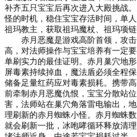
补齐五只宝宝后再次进入大殿挑战。
怪的时机，稳住宝宝存活时间，单人
祖玛教主，获取祖玛魔杖、祖玛项链
赤月恶魔是游戏高阶首领，攻击
高，对法师操作与宝宝培养有一定要
单刷实力的最佳证明。赤月巢穴地形
屏毒素持续掉血，魔法盾必须全程保
储备足量红药应对毒素损耗。携带高
前牵制赤月恶魔仇恨，宝宝分散站位
害，法师站在巢穴角落雷电输出，地
理刷新的赤月蜘蛛小怪。赤月蜘蛛数
就会刷新一批，冰咆哮循环释放清理
堵法师近身。中途若宝宝损耗过半，