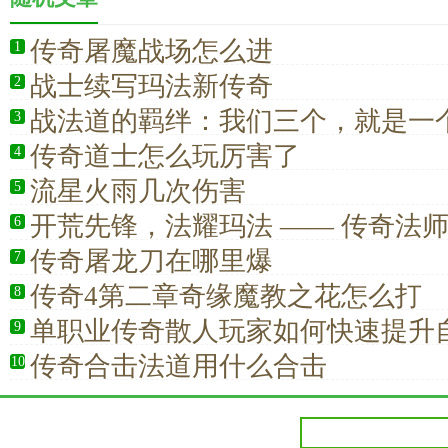
传奇屠魔战场怎么进
1
战士续写玛法新传奇
2
战法道的羁绊：我们三个，就是一
3
传奇道士怎么玩厉害了
4
流星火雨几次伤害
5
开荒先锋，法耀玛法 —— 传奇法
6
的效率之王
传奇屠龙刀在哪里爆
7
传奇4第二章奇缘魔教之花怎么打
8
单职业传奇散人玩家如何快速提升
9
术？
传奇合击法道用什么合击
10