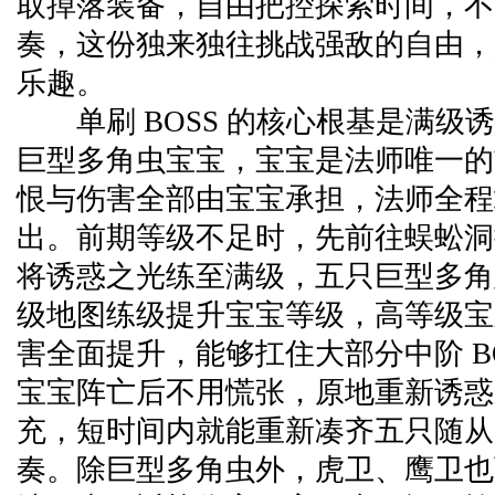
取掉落装备，自由把控探索时间，不
奏，这份独来独往挑战强敌的自由，
乐趣。
单刷 BOSS 的核心根基是满级
巨型多角虫宝宝，宝宝是法师唯一的
恨与伤害全部由宝宝承担，法师全程
出。前期等级不足时，先前往蜈蚣洞
将诱惑之光练至满级，五只巨型多角
级地图练级提升宝宝等级，高等级宝
害全面提升，能够扛住大部分中阶 BO
宝宝阵亡后不用慌张，原地重新诱惑
充，短时间内就能重新凑齐五只随从
奏。除巨型多角虫外，虎卫、鹰卫也