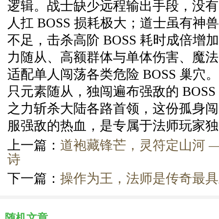
逻辑。战士缺少远程输出手段，没有
人扛 BOSS 损耗极大；道士虽有神
不足，击杀高阶 BOSS 耗时成倍增
力随从、高额群体与单体伤害、魔法
适配单人闯荡各类危险 BOSS 巢穴
只元素随从，独闯遍布强敌的 BOSS
之力斩杀大陆各路首领，这份孤身闯
服强敌的热血，是专属于法师玩家独
上一篇：
道袍藏锋芒，灵符定山河 
诗
下一篇：
操作为王，法师是传奇最具
随机文章