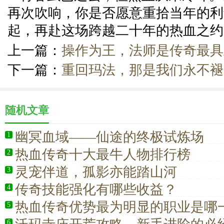
再次吹响，你是否愿意重拾当年的利
起，再赴这场跨越二十年的热血之约
上一篇：
操作为王，法师是传奇最具
下一篇：
重回玛法，那是我们永不褪
随机文章
幽冥血域——仙途的终极试炼场
1
热血传奇十大最牛人物排行榜
2
灵宠伴道，孤影亦能踏山河
3
传奇技能强化有哪些收益？
4
热血传奇优势最为明显的职业是哪
5
6