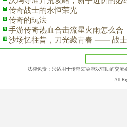
沃玛寺庙开荒攻略，新手进阶的必
传奇战士的永恒荣光
7
传奇的玩法
8
手游传奇热血合击流星火雨怎么合
9
沙场忆往昔，刀光藏青春 —— 战
10
人专属记忆
法律免责：只适用于传奇SF类游戏辅助的交流
All R