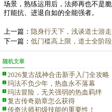
场景，熟练运用后，法师再也不是脆
打能抗、进退自如的全能强者。
上一篇：
隐身行天下，浅谈道士游走
下一篇：
低门槛高上限，道士全阶段
随机文章
2026复古战神合击新手入门全攻
1
法解析、快速升级技巧与避坑指南
玛法不负少年，热血永不落幕
2
玛法冒险，无关强弱的热血羁绊
3
复古传奇勋章怎么获得
4
传奇法师初级技能的重要性！
5