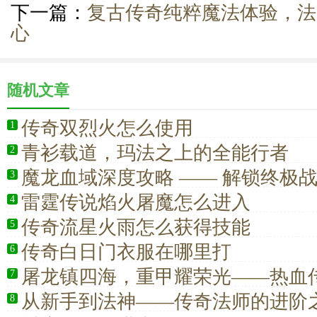
下一篇：
复古传奇纯粹魔法体验，法
心
随机文章
传奇双烈火怎么使用
1
青衫载道，玛法之上的全能行者
2
魔龙血域深度攻略 —— 解锁终极
3
场
雷霆传说焰火屠魔怎么进入
4
传奇流星火雨怎么获得技能
5
传奇白日门衣服在哪里打
6
屠龙镇四海，重甲耀荣光——热血
7
兵装备情怀史诗
从新手到法神——传奇法师的进阶
8