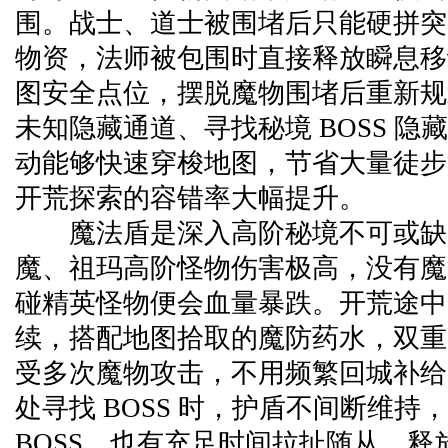
围。战士、道士被围堵后只能硬拼突
物资，法师被包围时直接释放瞬息移
图安全点位，摆脱魔物围堵后重新规
未知隐藏通道、寻找秘境 BOSS 隐
动能够快速穿梭地图，节省大量徒步
开荒探索的容错率大幅提升。
魔法盾是深入高阶秘境不可或缺
魔、祖玛高阶怪物伤害极高，没有魔
碰精英怪物便会血量暴跌。开荒途中
续，搭配地图拾取的魔防药水，双重
受多次魔物攻击，不用频繁回城补给
处寻找 BOSS 时，护盾不间断维持
BOSS，也有充足时间拉扯随从、释