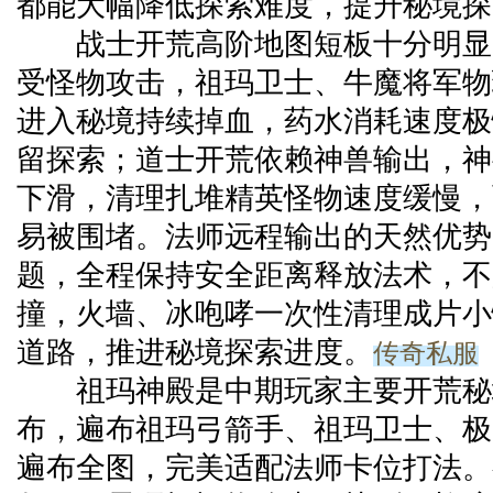
都能大幅降低探索难度，提升秘境探
战士开荒高阶地图短板十分明显
受怪物攻击，祖玛卫士、牛魔将军物
进入秘境持续掉血，药水消耗速度极
留探索；道士开荒依赖神兽输出，神
下滑，清理扎堆精英怪物速度缓慢，
易被围堵。法师远程输出的天然优势
题，全程保持安全距离释放法术，不
撞，火墙、冰咆哮一次性清理成片小
传奇私服
道路，推进秘境探索进度。
祖玛神殿是中期玩家主要开荒秘
布，遍布祖玛弓箭手、祖玛卫士、极
遍布全图，完美适配法师卡位打法。