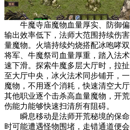
牛魔寺庙魔物血量厚实、防御偏
输出效率低下，法师大范围持续伤害
量魔物。火墙持续灼烧搭配冰咆哮双
将军、牛魔祭司血量厚重，踏入法术
速下滑。探索牛魔多层大厅时，拉扯
至大厅中央，冰火法术同步铺开，一
魔物，不用逐个消耗，快速清空大厅搜寻
其他职业逐个击杀高血量魔物，开荒
伤能力能够快速扫清所有阻碍。
瞬息移动是法师开荒秘境的保命
时可能遭遇怪物围堵，走错通道便会