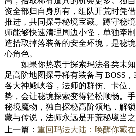
高，拾取稀有道具的机会更多。独自
资全部归自身所有，组队开荒时凭借
推进，共同探寻秘境宝藏。蹲守秘境 B
师能够快速清理周边小怪，单独牵制 
造拾取掉落装备的安全环境，是秘境
心角色。
如果你热衷于探索玛法各类未知
足高阶地图探寻稀有装备与 BOSS
各大神殿峡谷，法师的群伤、卡位、
势，会让秘境探索变得轻松顺畅。手
秘境魔物，独自探秘高阶领地，解锁
藏与传说，法师永远是开荒秘境当之
上一篇：
重回玛法大陆：唤醒你藏在