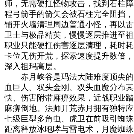
师，无需硬扛怪物攻击，找到石柱障
程弓箭手的箭矢会被石柱完全阻挡，
铺开火墙清理周边普通小怪，再以雷
卫士与极品精英，慢慢逐层推进至祖
职业只能硬扛伤害逐层清理，耗时耗
卡位无伤开荒，探索速度提升数倍，
深入祖玛高层。
赤月峡谷是玛法大陆难度顶尖的
血巨人、双头金刚、双头血魔分布其
快、伤害附带麻痹效果，近战职业踏
麻痹倒地。法师开荒赤月拥有独特应
七级巨型多角虫、虎卫在前吸引蜘蛛
距离释放冰咆哮与雷电术，月魔蜘蛛